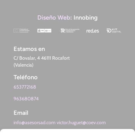
Diseño Web
: Innobing
Estamos en
C/ Bovalar, 4 46111 Rocafort
(Valencia)
Teléfono
653772168
963680874
Email
info@asesorsad.com victor.huguet@coev.com