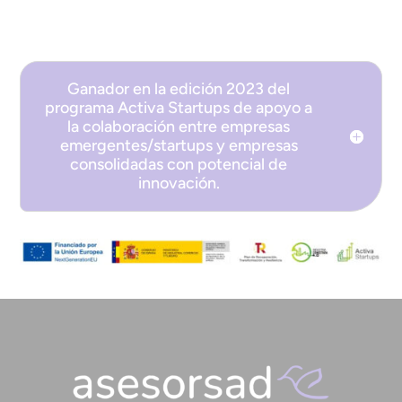
Ganador en la edición 2023 del
programa Activa Startups de apoyo a
la colaboración entre empresas
emergentes/startups y empresas
consolidadas con potencial de
innovación.