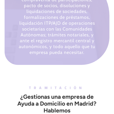
pacto de socios, disoluciones y
liquidaciones de sociedades,
formalizaciones de préstamos,
liquidación ITP/AJD de operaciones
societarias con las Comunidades
Autónomas; trámites notariales, y
ante el registro mercantil central y
autonómicos, y todo aquello que tu
empresa pueda necesitar.
TRAMITACIÓN
¿Gestionas una empresa de
Ayuda a Domicilio en Madrid?
Hablemos