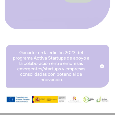
Ganador en la edición 2023 del
programa Activa Startups de apoyo a
la colaboración entre empresas
emergentes/startups y empresas
consolidadas con potencial de
innovación.