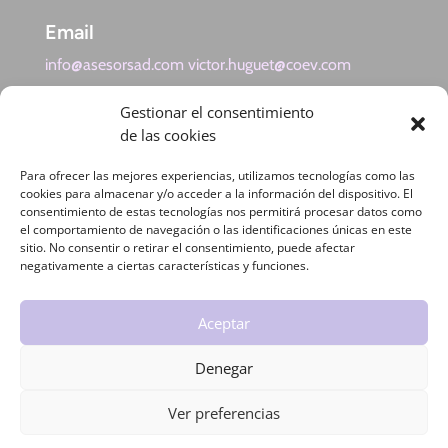
Email
info@asesorsad.com victor.huguet@coev.com
Gestionar el consentimiento
de las cookies
Política de Privacidad
Para ofrecer las mejores experiencias, utilizamos tecnologías como las
cookies para almacenar y/o acceder a la información del dispositivo. El
Política de Cookies
consentimiento de estas tecnologías nos permitirá procesar datos como
el comportamiento de navegación o las identificaciones únicas en este
sitio. No consentir o retirar el consentimiento, puede afectar
Mapa del sitio
negativamente a ciertas características y funciones.
Accesibilidad
Aceptar
Aviso Legal
Denegar
Contacto
Ver preferencias